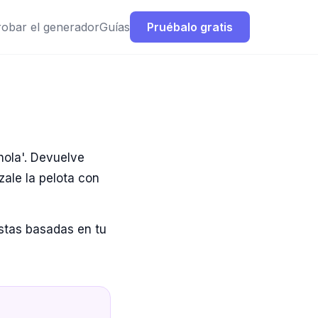
robar el generador
Guías
Pruébalo gratis
hola'. Devuelve
ale la pelota con
estas basadas en tu