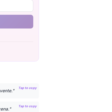
Tap to copy
vente."
Tap to copy
cena."