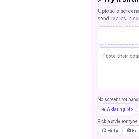
Upload a screensh
send replies in s
No screenshot handy
🔥 A dating bio
Pick a style (or typ
😏 Flirty
😂 Fu