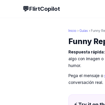
💬
FlirtCopilot
Inicio
›
Guías
› Funny Rep
Funny Rep
Respuesta rápida:
algo con imagen o 
humor.
Pega el mensaje o
conversación real.
⚡ Try it on th