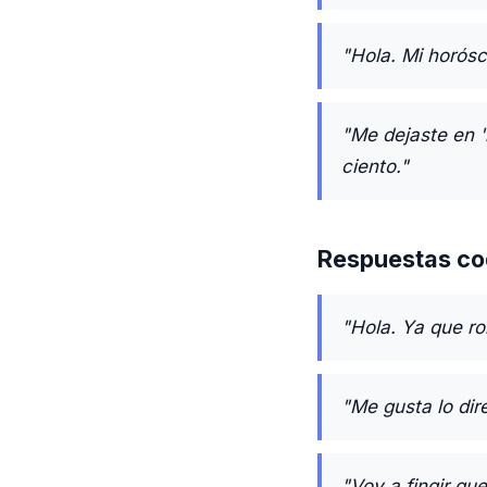
"Hola. Mi horósc
"Me dejaste en 
ciento."
Respuestas co
"Hola. Ya que rom
"Me gusta lo dir
"Voy a fingir que