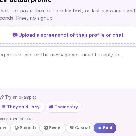
ot - or paste their bio, profile text, or last message - and
econds. Free, no signup.
📷 Upload a screenshot of their profile or chat
? Try an example:
💬 They said "hey"
📸 Their story
e your own below):
nny
😎 Smooth
🥰 Sweet
💬 Casual
🔥 Bold