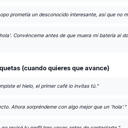
opo prometía un desconocido interesante, así que no me
'hola'. Convénceme antes de que muera mi batería al d
quetas (cuando quieres que avance)
piste el hielo, el primer café lo invitas tú."
ecto. Ahora sorpréndeme con algo mejor que un 'hola'."
 no revisé tu perfil tres veces antes de contestarte."