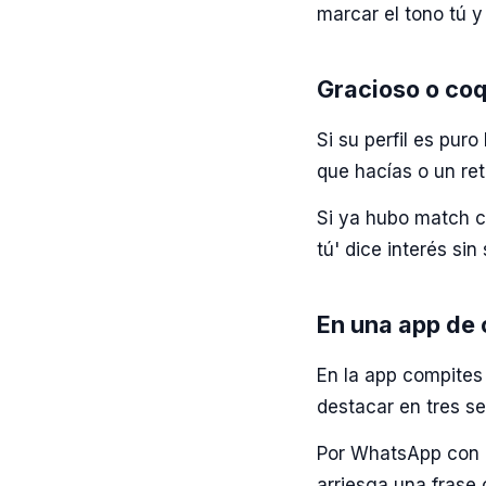
marcar el tono tú y
Gracioso o coq
Si su perfil es pu
que hacías o un ret
Si ya hubo match co
tú' dice interés si
En una app de 
En la app compites
destacar en tres s
Por WhatsApp con a
arriesga una frase 