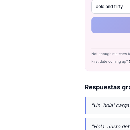
Not enough matches to
First date coming up?
Respuestas gra
"Un 'hola' carga
"Hola. Justo deb