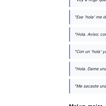
"Ese 'hola' me di
"Hola. Aviso: co
"Con un 'hola' y
"Hola. Dame una 
"Me sacaste una 