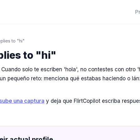
P
lies to "hi"
lies to "hi"
Cuando solo te escriben 'hola', no contestes con otro '
un pequeño reto: menciona qué estabas haciendo o lánz
sube una captura
y deja que FlirtCopilot escriba respu
eir actual profile