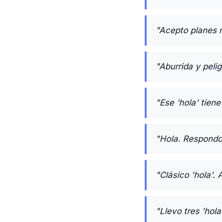
"Acepto planes m
"Aburrida y peli
"Ese 'hola' tien
"Hola. Respondo
"Clásico 'hola'.
"Llevo tres 'hol