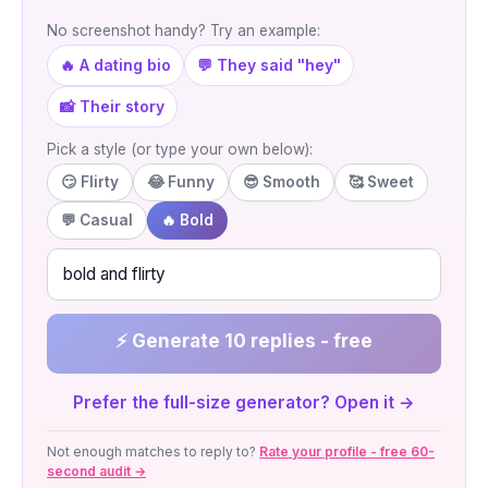
No screenshot handy? Try an example:
🔥 A dating bio
💬 They said "hey"
📸 Their story
Pick a style (or type your own below):
😏 Flirty
😂 Funny
😎 Smooth
🥰 Sweet
💬 Casual
🔥 Bold
⚡ Generate 10 replies - free
Prefer the full-size generator? Open it →
Not enough matches to reply to?
Rate your profile - free 60-
second audit →