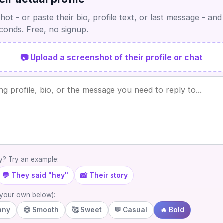
ot - or paste their bio, profile text, or last message - and
econds. Free, no signup.
📷 Upload a screenshot of their profile or chat
? Try an example:
💬 They said "hey"
📸 Their story
e your own below):
nny
😎 Smooth
🥰 Sweet
💬 Casual
🔥 Bold