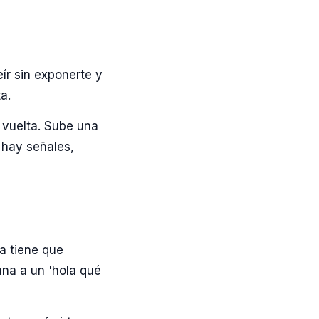
eír sin exponerte y
a.
 vuelta. Sube una
 hay señales,
a tiene que
na a un 'hola qué