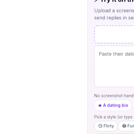
Upload a screensh
send replies in s
No screenshot handy
🔥 A dating bio
Pick a style (or typ
😏 Flirty
😂 Fu