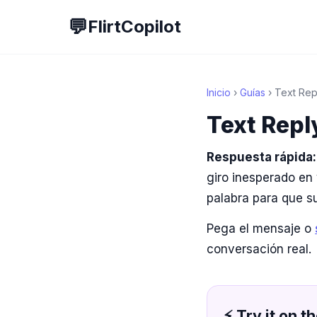
💬
FlirtCopilot
Inicio
›
Guías
› Text Rep
Text Repl
Respuesta rápida:
giro inesperado en 
palabra para que s
Pega el mensaje o
conversación real.
⚡ Try it on th