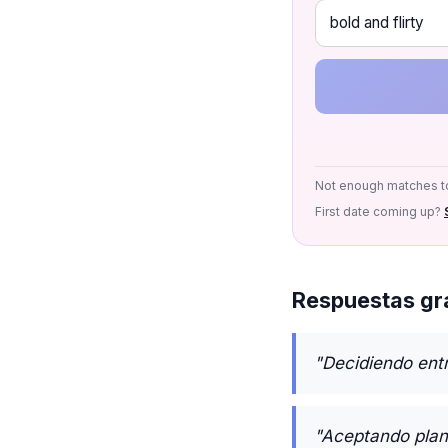
Not enough matches to
First date coming up?
Respuestas gra
"Decidiendo entr
"Aceptando plane