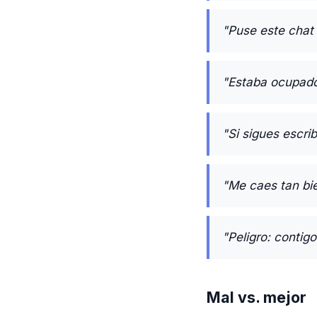
"Puse este chat h
"Estaba ocupado,
"Si sigues escri
"Me caes tan bie
"Peligro: contig
Mal vs. mejor