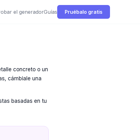
robar el generador
Guías
Pruébalo gratis
talle concreto o un
eas, cámbiale una
estas basadas en tu