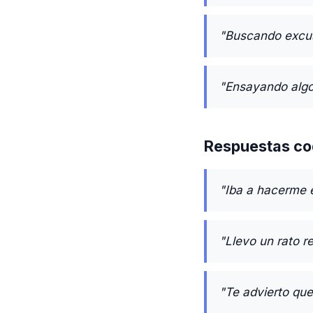
"Buscando excus
"Ensayando algo 
Respuestas co
"Iba a hacerme el
"Llevo un rato r
"Te advierto qu