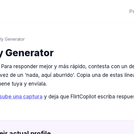
P
ly Generator
y Generator
Para responder mejor y más rápido, contesta con un de
vez de un 'nada, aquí aburrido'. Copia una de estas lín
uene tuya y envíala.
sube una captura
y deja que FlirtCopilot escriba respu
eir actual profile