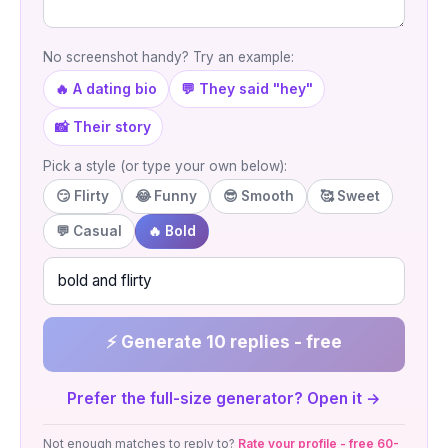
No screenshot handy? Try an example:
🔥 A dating bio
💬 They said "hey"
📸 Their story
Pick a style (or type your own below):
😏 Flirty
😂 Funny
😎 Smooth
🥰 Sweet
💬 Casual
🔥 Bold
⚡ Generate 10 replies - free
Prefer the full-size generator? Open it →
Not enough matches to reply to?
Rate your profile - free 60-