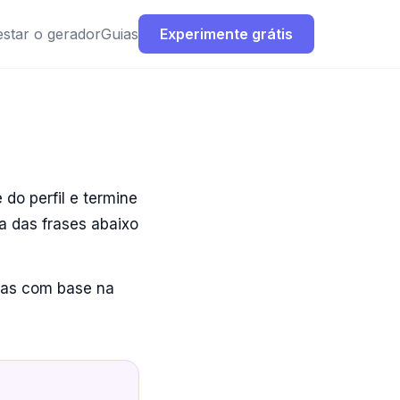
estar o gerador
Guias
Experimente grátis
 do perfil e termine
a das frases abaixo
stas com base na