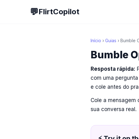
💬
FlirtCopilot
Início
›
Guias
› Bumble O
Bumble Op
Resposta rápida:
P
com uma pergunta l
e cole antes do pra
Cole a mensagem
sua conversa real.
⚡ Try it on th