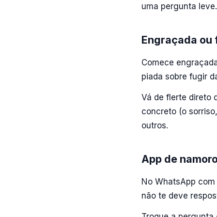
uma pergunta leve.
Engraçada ou f
Comece engraçada 
piada sobre fugir 
Vá de flerte direto
concreto (o sorriso
outros.
App de namoro
No WhatsApp com q
não te deve respost
Troque a pergunta 