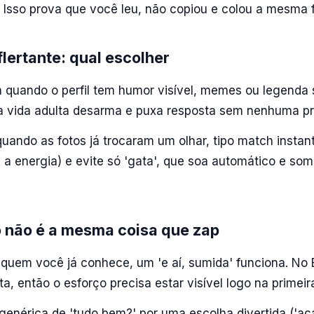
 Isso prova que você leu, não copiou e colou a mesma f
lertante: qual escolher
quando o perfil tem humor visível, memes ou legenda 
da vida adulta desarma e puxa resposta sem nenhuma p
 quando as fotos já trocaram um olhar, tipo match instan
, a energia) e evite só 'gata', que soa automático e so
 não é a mesma coisa que zap
uem você já conhece, um 'e aí, sumida' funciona. No
a, então o esforço precisa estar visível logo na primeira
genérica de 'tudo bem?' por uma escolha divertida ('aç