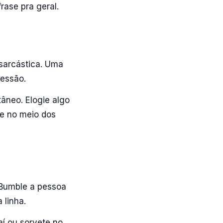
rase pra geral.
sarcástica. Uma
ressão.
tâneo. Elogie algo
me no meio dos
 Bumble a pessoa
 linha.
aí ou sorvete no