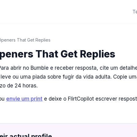
T
peners That Get Replies
eners That Get Replies
ara abrir no Bumble e receber resposta, cite um detalhe
eve ou uma piada sobre fugir da vida adulta. Copie um
zo de 24 horas.
 ou
envie um print
e deixe o FlirtCopilot escrever respo
eir actual profile