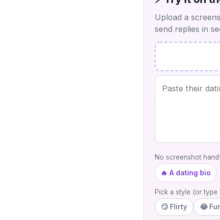
Upload a screensh
send replies in s
No screenshot handy
🔥 A dating bio
Pick a style (or typ
😏 Flirty
😂 Fu