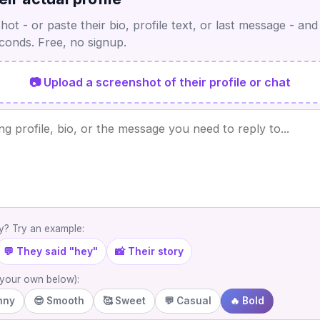
ot - or paste their bio, profile text, or last message - and
econds. Free, no signup.
📷 Upload a screenshot of their profile or chat
? Try an example:
💬 They said "hey"
📸 Their story
e your own below):
nny
😎 Smooth
🥰 Sweet
💬 Casual
🔥 Bold