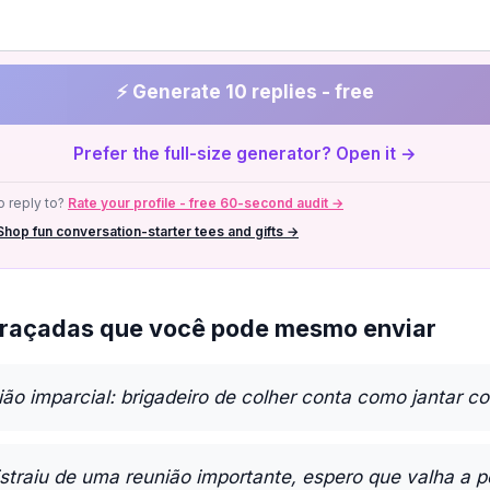
⚡ Generate 10 replies - free
Prefer the full-size generator? Open it →
 reply to?
Rate your profile - free 60-second audit →
Shop fun conversation-starter tees and gifts →
raçadas que você pode mesmo enviar
ião imparcial: brigadeiro de colher conta como jantar c
istraiu de uma reunião importante, espero que valha a p