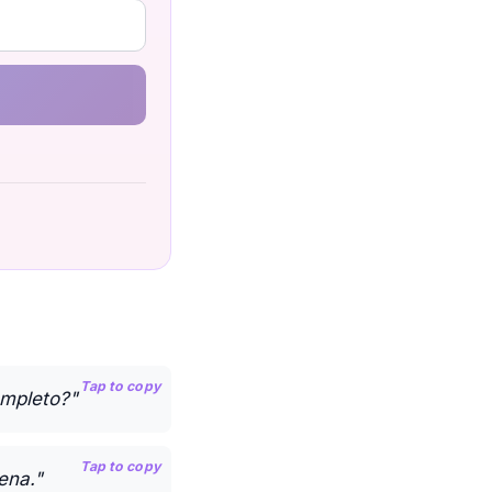
Tap to copy
ompleto?"
Tap to copy
ena."