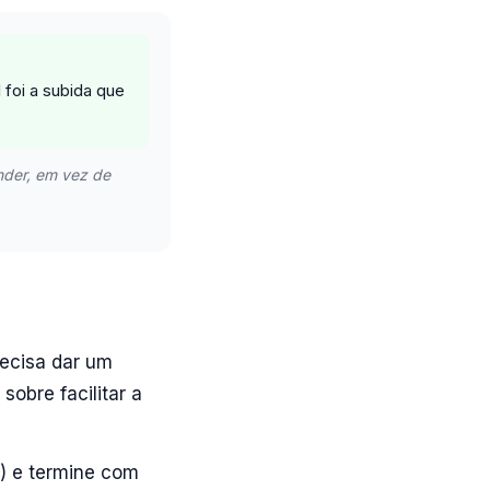
l foi a subida que
nder, em vez de
recisa dar um
obre facilitar a
ca) e termine com