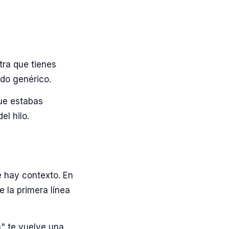
tra que tienes
ido genérico.
ue estabas
el hilo.
 hay contexto. En
 la primera línea
á" te vuelve una