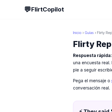
💬
FlirtCopilot
Inicio
›
Guías
› Flirty Re
Flirty Re
Respuesta rápida:
una encuesta real.
pie a seguir escrib
Pega el mensaje o
conversación real.
⚡ They said