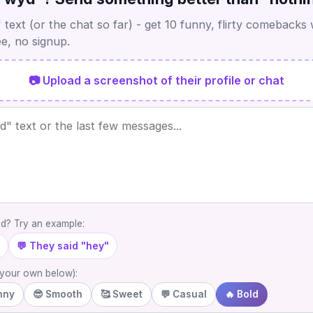
 text (or the chat so far) - get 10 funny, flirty comebacks 
e, no signup.
📷 Upload a screenshot of their profile or chat
nd? Try an example:
💬 They said "hey"
e your own below):
nny
😎 Smooth
🥰 Sweet
💬 Casual
🔥 Bold