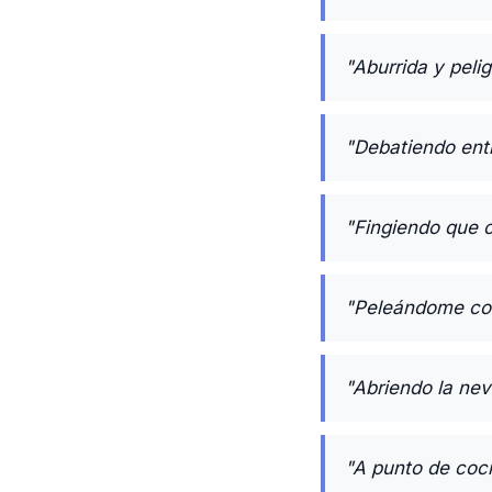
"Aburrida y peli
"Debatiendo entr
"Fingiendo que o
"Peleándome con
"Abriendo la ne
"A punto de coci