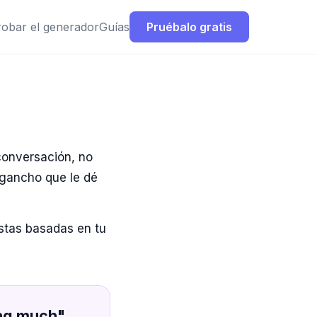
robar el generador
Guías
Pruébalo gratis
conversación, no
 gancho que le dé
estas basadas en tu
ing much"