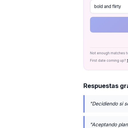
Not enough matches to
First date coming up?
Respuestas gra
"Decidiendo si s
"Aceptando plane