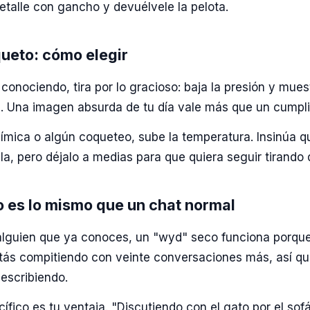
etalle con gancho y devuélvele la pelota.
ueto: cómo elegir
conociendo, tira por lo gracioso: baja la presión y mues
la. Una imagen absurda de tu día vale más que un cumpl
mica o algún coqueteo, sube la temperatura. Insinúa q
la, pero déjalo a medias para que quiera seguir tirando d
o es lo mismo que un chat normal
lguien que ya conoces, un "wyd" seco funciona porque
tás compitiendo con veinte conversaciones más, así que
 escribiendo.
cífico es tu ventaja. "Discutiendo con el gato por el sof