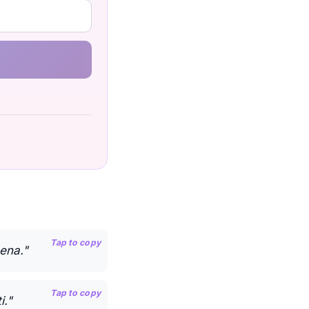
Tap to copy
cena."
Tap to copy
i."