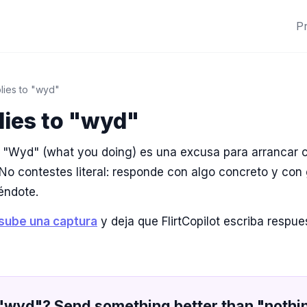
P
plies to "wyd"
plies to "wyd"
"Wyd" (what you doing) es una excusa para arrancar 
 No contestes literal: responde con algo concreto y con
iéndote.
sube una captura
y deja que FlirtCopilot escriba respu
 "wyd"? Send something better than "noth