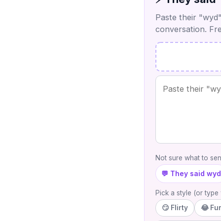
Paste their "wyd"
conversation. Fre
Not sure what to se
💬 They said wyd
Pick a style (or typ
😏 Flirty
😂 Fu