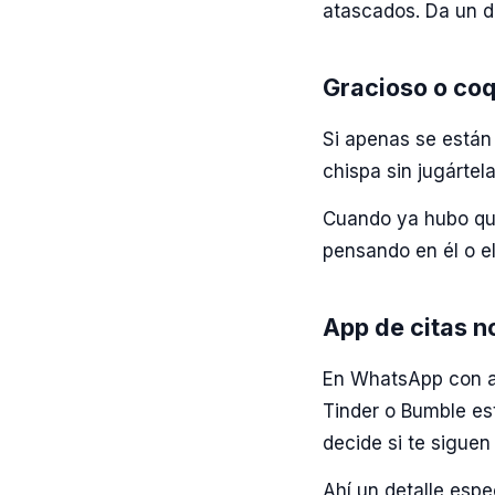
atascados. Da un d
Gracioso o coq
Si apenas se están 
chispa sin jugárte
Cuando ya hubo quí
pensando en él o el
App de citas n
En WhatsApp con a
Tinder o Bumble es
decide si te siguen
Ahí un detalle espe