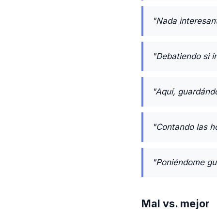
"Nada interesant
"Debatiendo si in
"Aquí, guardándo
"Contando las h
"Poniéndome gua
Mal vs. mejor