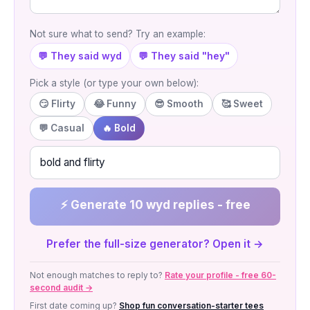
Not sure what to send? Try an example:
💬 They said wyd
💬 They said "hey"
Pick a style (or type your own below):
😏 Flirty
😂 Funny
😎 Smooth
🥰 Sweet
💬 Casual
🔥 Bold
⚡ Generate 10 wyd replies - free
Prefer the full-size generator? Open it →
Not enough matches to reply to?
Rate your profile - free 60-
second audit →
First date coming up?
Shop fun conversation-starter tees